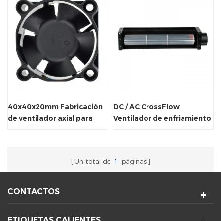
40x40x20mm Fabricación
DC / AC CrossFlow
de ventilador axial para
Ventilador de enfriamiento
ventilación del gabinete.
de aire eléctrico para la
cinta de correr
Un total de
1
páginas
CONTACTOS
ETIQUETAS CALIENTES