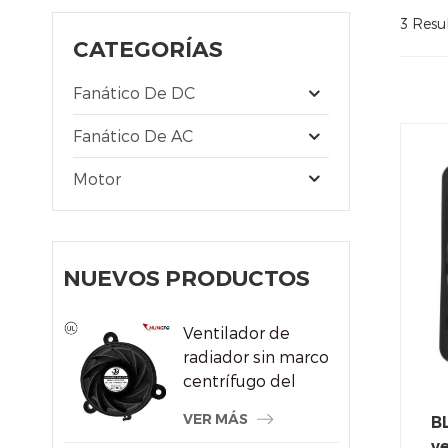
3 Resul
CATEGORÍAS
Fanático De DC
Fanático De AC
Motor
NUEVOS PRODUCTOS
Ventilador de
radiador sin marco
centrífugo del
sistema de
VER MÁS
B
refrigeración por
ve