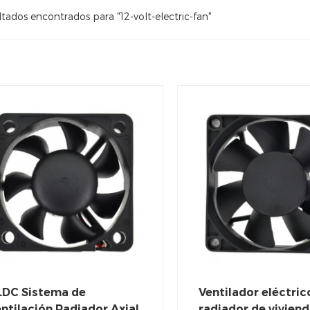
tados encontrados para "12-volt-electric-fan"
LDC Sistema de
Ventilador eléctric
ntilación Radiador Axial
radiador de vivien