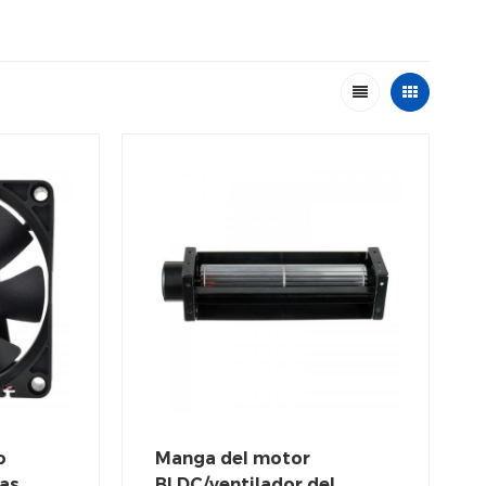
o
Manga del motor
das
BLDC/ventilador del