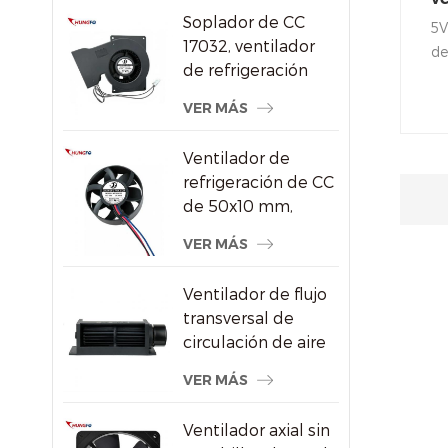
aire DC/Ec
Soplador de CC
Fo
5V
17032, ventilador
re
de
de refrigeración
di
centrífugo de 24 V
va
VER MÁS
con alta presión
ac
estática
in
Ventilador de
ax
refrigeración de CC
ad
de 50x10 mm,
lo
ventilador axial sin
VER MÁS
ma
escobillas de alta
fác
velocidad de 8000
Ventilador de flujo
RPM para
transversal de
pequeños
circulación de aire
dispositivos
de radiador de
electrónicos
VER MÁS
ahorro de energía
de plástico
Ventilador axial sin