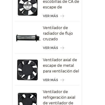
escobillas de CA de
escape de
refrigeración del
VER MÁS
congelador de
120X120X25mm
Ventilador de
radiador de flujo
cruzado
impermeable para
VER MÁS
pantallas
publicitarias
Ventilador axial de
escape de metal
para ventilación del
gabinete de vino
VER MÁS
Ventilador de
refrigeración axial
de ventilador de