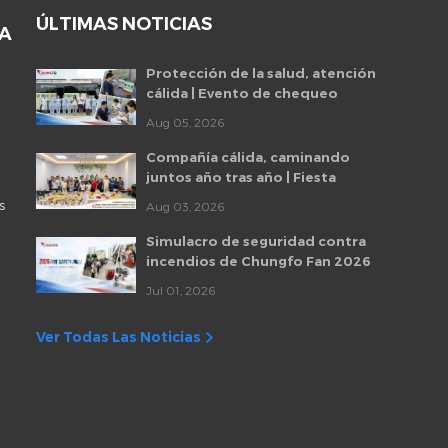
ÚLTIMAS NOTICIAS
DA
Protección de la salud, atención
cálida | Evento de chequeo
médico para empleados de
Aug 05, 2026
Chungfo Fan 2026
Compañía cálida, caminando
juntos año tras año | Fiesta
mensual de cumpleaños de
s
Aug 03, 2026
empleados de Chungfo Fan
Simulacro de seguridad contra
incendios de Chungfo Fan 2026
Jul 01, 2026
Ver Todas Las Noticias