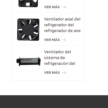
CA al por mayor
VER MÁS
para proveedor de
máquinas de soldar
Ventilador axial del
refrigerador del
refrigerador de aire
del alto
VER MÁS
rendimiento
120x120x38m m
Ventilador del
sistema de
refrigeración del
radiador de flujo
VER MÁS
cruzado del motor
eléctrico