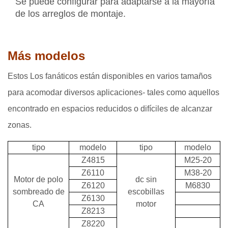
Se puede configurar para adaptarse a la mayoría
de los arreglos de montaje.
Más modelos
Estos Los fanáticos están disponibles en varios tamaños
para acomodar diversos aplicaciones- tales como aquellos
encontrado en espacios reducidos o difíciles de alcanzar
zonas.
tipo
modelo
tipo
modelo
Z4815
M25-20
Z6110
M38-20
Motor de polo
dc sin
Z6120
M6830
sombreado de
escobillas
Z6130
CA
motor
Z8213
Z8220