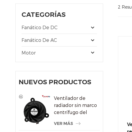
2 Resu
CATEGORÍAS
Fanático De DC
Fanático De AC
Motor
NUEVOS PRODUCTOS
Ventilador de
radiador sin marco
centrífugo del
sistema de
VER MÁS
Ve
refrigeración por
re