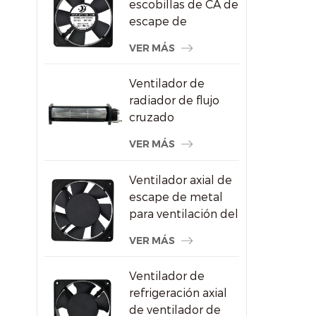
escobillas de CA de
escape de
refrigeración del
VER MÁS
congelador de
120X120X25mm
Ventilador de
radiador de flujo
cruzado
impermeable para
VER MÁS
pantallas
publicitarias
Ventilador axial de
escape de metal
para ventilación del
gabinete de vino
VER MÁS
Ventilador de
refrigeración axial
de ventilador de