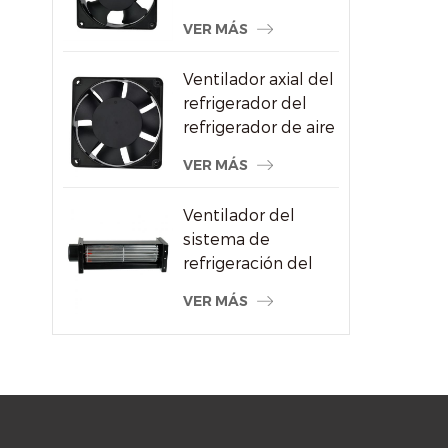
CA al por mayor
VER MÁS
para proveedor de
máquinas de soldar
Ventilador axial del
refrigerador del
refrigerador de aire
del alto
VER MÁS
rendimiento
120x120x38m m
Ventilador del
sistema de
refrigeración del
radiador de flujo
VER MÁS
cruzado del motor
eléctrico