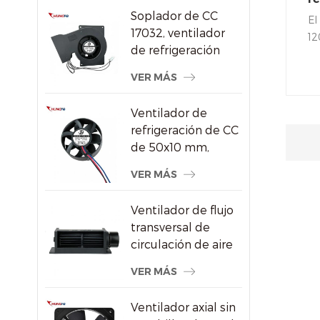
aire DC/Ec
Soplador de CC
ve
El
17032, ventilador
m
12
de refrigeración
m
co
centrífugo de 24 V
of
VER MÁS
con alta presión
77
estática
re
Ventilador de
so
refrigeración de CC
ap
de 50x10 mm,
co
ventilador axial sin
VER MÁS
vi
escobillas de alta
re
velocidad de 8000
so
Ventilador de flujo
RPM para
transversal de
pequeños
circulación de aire
dispositivos
de radiador de
electrónicos
VER MÁS
ahorro de energía
de plástico
Ventilador axial sin