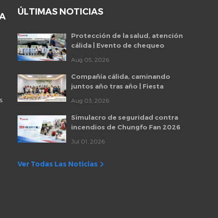
ÚLTIMAS NOTICIAS
DA
Protección de la salud, atención
cálida | Evento de chequeo
médico para empleados de
Aug 05, 2026
Chungfo Fan 2026
Compañía cálida, caminando
juntos año tras año | Fiesta
mensual de cumpleaños de
s
Aug 03, 2026
empleados de Chungfo Fan
Simulacro de seguridad contra
incendios de Chungfo Fan 2026
Jul 01, 2026
Ver Todas Las Noticias