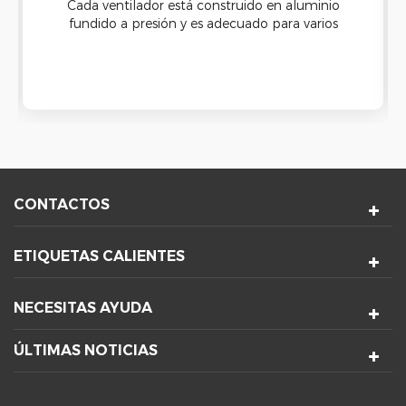
Cada ventilador está construido en aluminio
fundido a presión y es adecuado para varios
entornos. El impulsor termoplástico tiene una
alta resistencia a la inflamabilidad, por lo que los
ventiladores son lo suficientemente duraderos
para funcionar correctamente en los entornos
más corrosivos y erosivos.
CONTACTOS
ETIQUETAS CALIENTES
NECESITAS AYUDA
ÚLTIMAS NOTICIAS