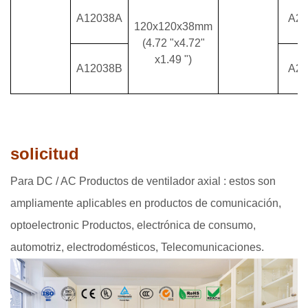
A12038A
A20
120x120x38mm
(4.72 "x4.72"
x1.49 ")
A12038B
A22
solicitud
Para DC / AC Productos de ventilador axial : estos son
ampliamente aplicables en productos de comunicación,
optoelectronic Productos, electrónica de consumo,
automotriz, electrodomésticos, Telecomunicaciones.