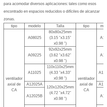
para acomodar diversos aplicaciones: tales como esos
encontrado en espacios reducidos o difíciles de alcanzar
zonas.
tipo
modelo
Talla
tipo
mod
80x80x25mm
A08025
(3.15 "x3.15"
A13
x0.98 ")
92x92x25mm
A09225
(3.62 "x3.62"
A15
x0.98 ")
110x110x25mm
A11025
(4.33 "x4.33"
A17
x0.98 ")
ventilador
ventilador
axial de
A12025A
axial de
A17
120x120x25mm
CA
CA
(4.72 "x4.72"
A12025B
A18
x0.98 ")