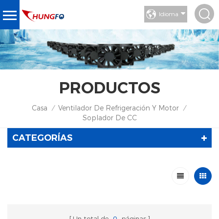
Idioma
PRODUCTOS
Casa
Ventilador De Refrigeración Y Motor
/
/
Soplador De CC
CATEGORÍAS
Un total de
0
páginas