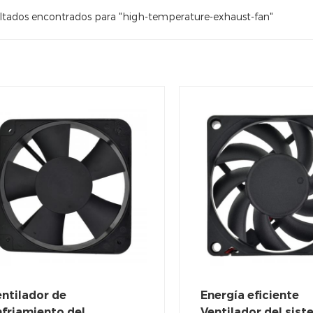
ltados encontrados para "high-temperature-exhaust-fan"
ntilador de
Energía eficiente
friamiento del
Ventilador del sis