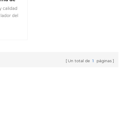
y calidad
lador del
o de CC
miento.
na para
 o panel.
Un total de
1
páginas