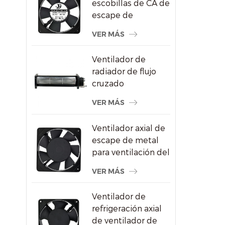
escobillas de CA de
escape de
refrigeración del
VER MÁS
congelador de
120X120X25mm
Ventilador de
radiador de flujo
cruzado
impermeable para
VER MÁS
pantallas
publicitarias
Ventilador axial de
escape de metal
para ventilación del
gabinete de vino
VER MÁS
Ventilador de
refrigeración axial
de ventilador de