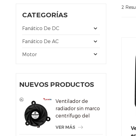
2 Resu
CATEGORÍAS
Fanático De DC
Fanático De AC
Motor
NUEVOS PRODUCTOS
Ventilador de
radiador sin marco
centrífugo del
sistema de
VER MÁS
Ve
refrigeración por
en