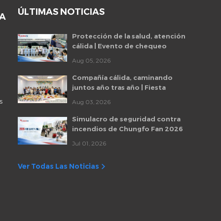
ÚLTIMAS NOTICIAS
DA
Protección de la salud, atención
cálida | Evento de chequeo
médico para empleados de
Aug 05, 2026
Chungfo Fan 2026
Compañía cálida, caminando
juntos año tras año | Fiesta
mensual de cumpleaños de
s
Aug 03, 2026
empleados de Chungfo Fan
Simulacro de seguridad contra
incendios de Chungfo Fan 2026
Jul 01, 2026
Ver Todas Las Noticias