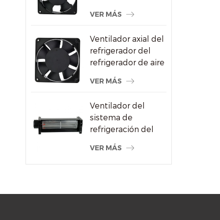
CA al por mayor
VER MÁS
para proveedor de
máquinas de soldar
Ventilador axial del
refrigerador del
refrigerador de aire
del alto
VER MÁS
rendimiento
120x120x38m m
Ventilador del
sistema de
refrigeración del
radiador de flujo
VER MÁS
cruzado del motor
eléctrico