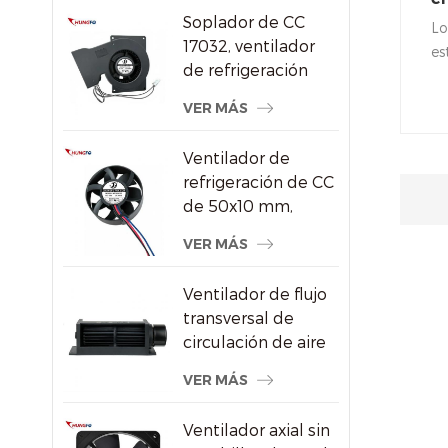
aire DC/Ec
Soplador de CC
pu
Lo
17032, ventilador
p
es
de refrigeración
r
re
centrífugo de 24 V
al
VER MÁS
con alta presión
co
estática
re
Ventilador de
Al
refrigeración de CC
so
de 50x10 mm,
ventilador axial sin
VER MÁS
escobillas de alta
velocidad de 8000
Ventilador de flujo
RPM para
transversal de
pequeños
circulación de aire
dispositivos
de radiador de
electrónicos
VER MÁS
ahorro de energía
de plástico
Ventilador axial sin