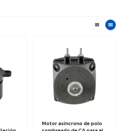
Motor asíncrono de polo
ilación
sombreado de CA para el