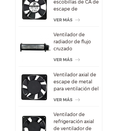
escobillas de CA de
escape de
refrigeración del
VER MÁS
congelador de
120X120X25mm
Ventilador de
radiador de flujo
cruzado
impermeable para
VER MÁS
pantallas
publicitarias
Ventilador axial de
escape de metal
para ventilación del
gabinete de vino
VER MÁS
Ventilador de
refrigeración axial
de ventilador de