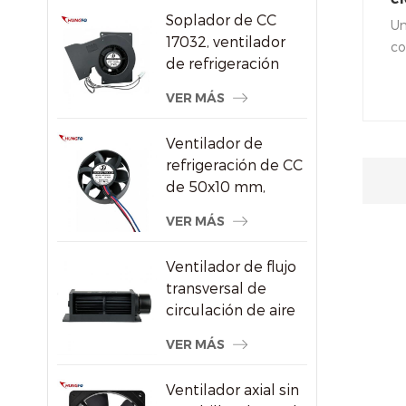
aire DC/Ec
Soplador de CC
fl
Un
17032, ventilador
co
de refrigeración
Ta
centrífugo de 24 V
mo
VER MÁS
con alta presión
co
estática
co
Ventilador de
es
refrigeración de CC
un
de 50x10 mm,
qu
ventilador axial sin
VER MÁS
co
escobillas de alta
mi
velocidad de 8000
co
Ventilador de flujo
RPM para
Mo
transversal de
pequeños
circulación de aire
dispositivos
de radiador de
electrónicos
VER MÁS
ahorro de energía
de plástico
Ventilador axial sin