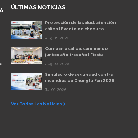
ÚLTIMAS NOTICIAS
DA
Protección de la salud, atención
cálida | Evento de chequeo
médico para empleados de
Aug 05, 2026
Chungfo Fan 2026
Compañía cálida, caminando
juntos año tras año | Fiesta
mensual de cumpleaños de
s
Aug 03, 2026
empleados de Chungfo Fan
Simulacro de seguridad contra
incendios de Chungfo Fan 2026
Jul 01, 2026
Ver Todas Las Noticias