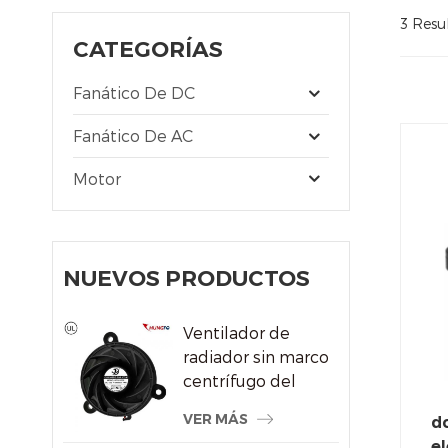
3 Resu
CATEGORÍAS
Fanático De DC
Fanático De AC
Motor
NUEVOS PRODUCTOS
Ventilador de
radiador sin marco
centrífugo del
sistema de
VER MÁS
dc
refrigeración por
el