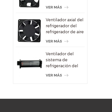
CA al por mayor
VER MÁS
para proveedor de
máquinas de soldar
Ventilador axial del
refrigerador del
refrigerador de aire
del alto
VER MÁS
rendimiento
120x120x38m m
Ventilador del
sistema de
refrigeración del
radiador de flujo
VER MÁS
cruzado del motor
eléctrico