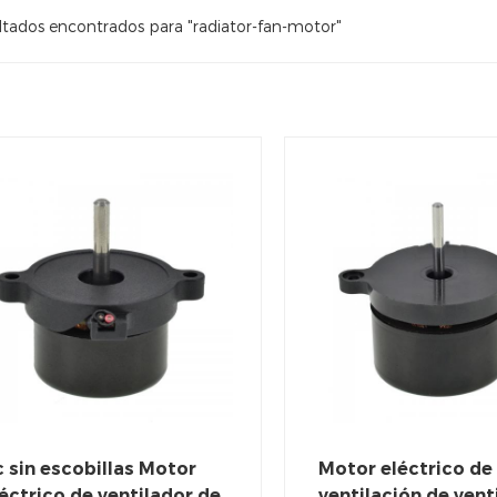
ltados encontrados para "radiator-fan-motor"
 sin escobillas Motor
Motor eléctrico de
éctrico de ventilador de
ventilación de vent