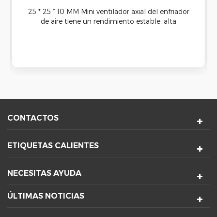
25 * 25 * 10 MM Mini ventilador axial del enfriador
de aire tiene un rendimiento estable, alta
velocidad giratoria y ruido relativamente bajo. El
diseño de 5 cuchillas, mejora el rendimiento del
flujo de aire.
CONTACTOS
ETIQUETAS CALIENTES
NECESITAS AYUDA
ÚLTIMAS NOTICIAS