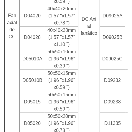
x0.59 ")
40x40x20mm
Fan
D04020
(1.57 "x1.57"
D09025A
DC Axi
axial
x0.78 ")
al
de
40x40x28mm
fanático
CC
D04028
(1.57 "x1.57"
D09025B
x1.10 ")
50x50x10mm
D05010A
(1.96 "x1.96"
D09025C
x0.39 ")
50x50x15mm
D05010B
(1.96 "x1.96"
D09232
x0.59 ")
50x50x15mm
D05015
(1.96 "x1.96"
D09238
x0.59 ")
50x50x20mm
1
D05020
(1.96 "x1.96"
D11335
x0.78 ")