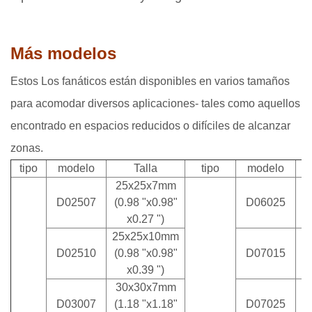
Más modelos
Estos Los fanáticos están disponibles en varios tamaños
para acomodar diversos aplicaciones- tales como aquellos
encontrado en espacios reducidos o difíciles de alcanzar
zonas.
tipo
modelo
Talla
tipo
modelo
25x25x7mm
D02507
(0.98 "x0.98"
D06025
x0.27 ")
25x25x10mm
D02510
(0.98 "x0.98"
D07015
x0.39 ")
30x30x7mm
D03007
(1.18 "x1.18"
D07025