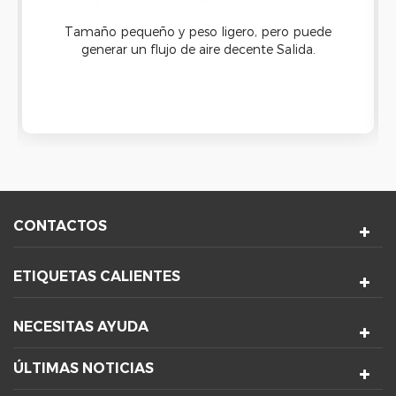
Tamaño pequeño y peso ligero, pero puede
generar un flujo de aire decente Salida.
centrífugo sin escobillas El ventilador del
soplador del radiador del rodamiento de bolas
está hecho para la solución de enfriamiento y
ventilación con larga vida útil.
CONTACTOS
ETIQUETAS CALIENTES
NECESITAS AYUDA
ÚLTIMAS NOTICIAS