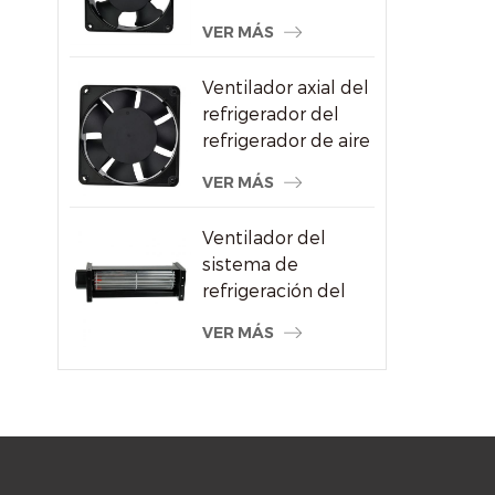
CA al por mayor
VER MÁS
para proveedor de
máquinas de soldar
Ventilador axial del
refrigerador del
refrigerador de aire
del alto
VER MÁS
rendimiento
120x120x38m m
Ventilador del
sistema de
refrigeración del
radiador de flujo
VER MÁS
cruzado del motor
eléctrico