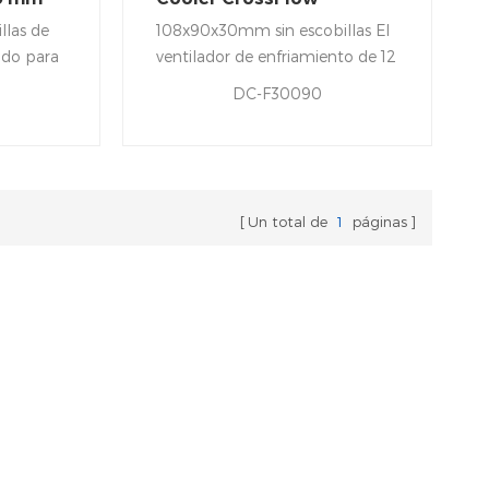
ventilador del radiador
llas de
108x90x30mm sin escobillas El
ado para
ventilador de enfriamiento de 12
re en
voltios de flujo cruzado es
DC-F30090
BA. Los
adecuado para equipos
dobles
deportivos y otros escape
67.000
ventilación. Adopta material de
alta calidad con una mano de
en en
obra exquisita, y un largo
Un total de
1
páginas
ición
servicio Vida.