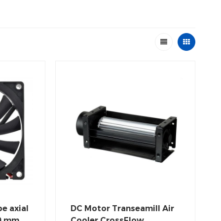
e axial
DC Motor Transeamill Air
80 mm
Cooler CrossFlow