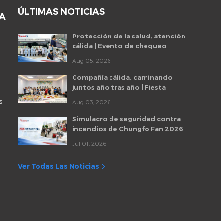
ÚLTIMAS NOTICIAS
DA
Protección de la salud, atención
cálida | Evento de chequeo
médico para empleados de
Aug 05, 2026
Chungfo Fan 2026
Compañía cálida, caminando
juntos año tras año | Fiesta
mensual de cumpleaños de
s
Aug 03, 2026
empleados de Chungfo Fan
Simulacro de seguridad contra
incendios de Chungfo Fan 2026
Jul 01, 2026
Ver Todas Las Noticias