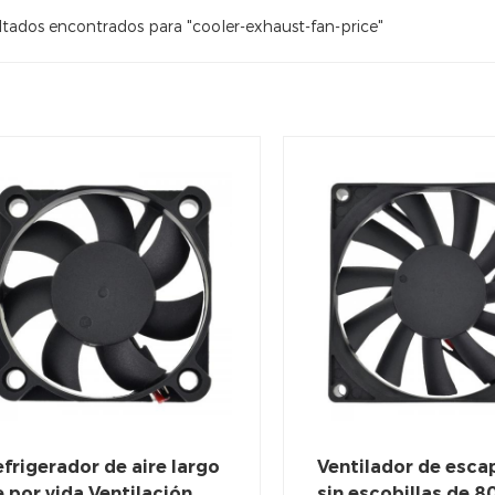
ltados encontrados para "cooler-exhaust-fan-price"
frigerador de aire largo
Ventilador de escap
 por vida Ventilación
sin escobillas de 