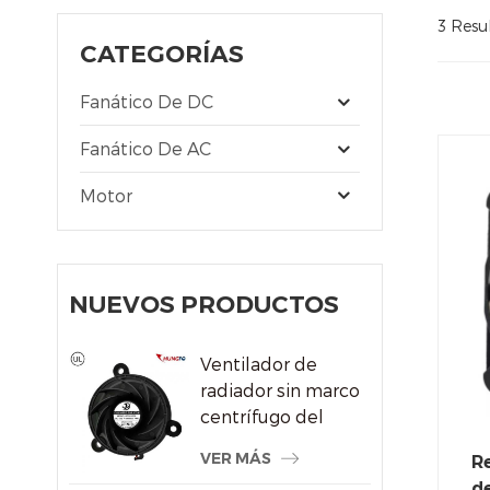
3 Resu
CATEGORÍAS
Fanático De DC
Fanático De AC
Motor
NUEVOS PRODUCTOS
Ventilador de
radiador sin marco
centrífugo del
sistema de
VER MÁS
Re
refrigeración por
de