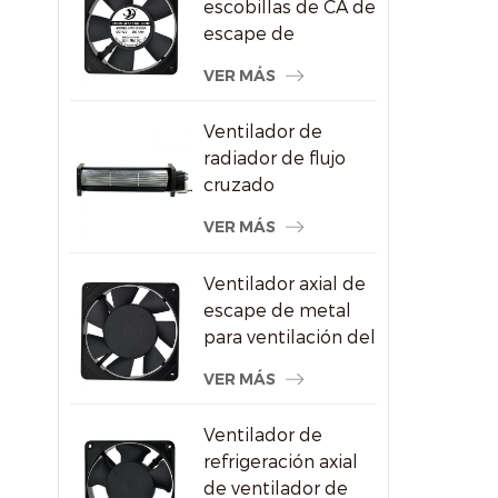
escobillas de CA de
escape de
refrigeración del
VER MÁS
congelador de
120X120X25mm
Ventilador de
radiador de flujo
cruzado
impermeable para
VER MÁS
pantallas
publicitarias
Ventilador axial de
escape de metal
para ventilación del
gabinete de vino
VER MÁS
Ventilador de
refrigeración axial
de ventilador de