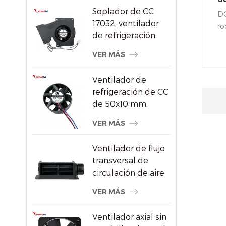
aire DC/Ec
Soplador de CC
ve
DC
17032, ventilador
ro
de refrigeración
ll
centrífugo de 24 V
un
VER MÁS
con alta presión
de
estática
ob
Ventilador de
de
refrigeración de CC
ro
de 50x10 mm,
ma
ventilador axial sin
VER MÁS
ve
escobillas de alta
ap
velocidad de 8000
Ventilador de flujo
RPM para
transversal de
pequeños
circulación de aire
dispositivos
de radiador de
electrónicos
VER MÁS
ahorro de energía
de plástico
Ventilador axial sin