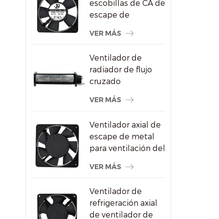
escobillas de CA de
escape de
refrigeración del
VER MÁS
congelador de
120X120X25mm
Ventilador de
radiador de flujo
cruzado
impermeable para
VER MÁS
pantallas
publicitarias
Ventilador axial de
escape de metal
para ventilación del
gabinete de vino
VER MÁS
Ventilador de
refrigeración axial
de ventilador de