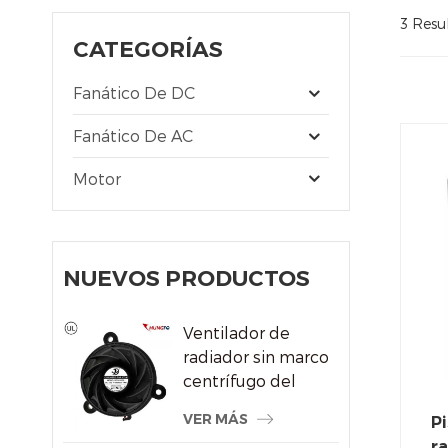
3 Resu
CATEGORÍAS
Fanático De DC
Fanático De AC
Motor
NUEVOS PRODUCTOS
Ventilador de
radiador sin marco
centrífugo del
sistema de
VER MÁS
Pi
refrigeración por
ra