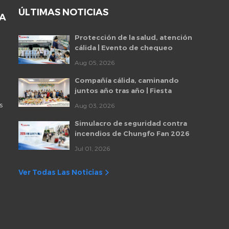
ÚLTIMAS NOTICIAS
DA
Protección de la salud, atención
cálida | Evento de chequeo
médico para empleados de
Aug 05, 2026
Chungfo Fan 2026
Compañía cálida, caminando
juntos año tras año | Fiesta
mensual de cumpleaños de
s
Aug 03, 2026
empleados de Chungfo Fan
Simulacro de seguridad contra
incendios de Chungfo Fan 2026
Jul 01, 2026
Ver Todas Las Noticias