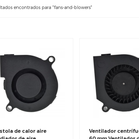
ltados encontrados para "fans-and-blowers"
stola de calor aire
Ventilador centríf
diador de aire
60 mm Ventilador 