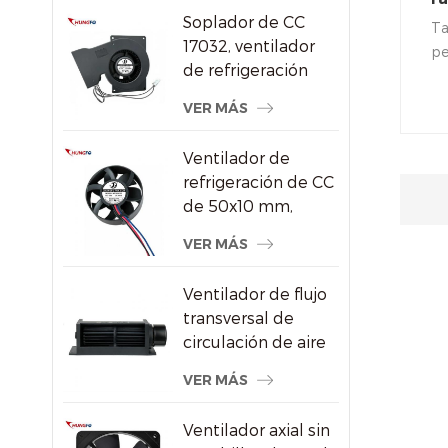
aire DC/Ec
Soplador de CC
ve
Ta
17032, ventilador
s
pe
de refrigeración
ai
centrífugo de 24 V
si
VER MÁS
con alta presión
so
estática
ro
Ventilador de
he
refrigeración de CC
en
de 50x10 mm,
la
ventilador axial sin
VER MÁS
escobillas de alta
velocidad de 8000
Ventilador de flujo
RPM para
transversal de
pequeños
circulación de aire
dispositivos
de radiador de
electrónicos
VER MÁS
ahorro de energía
de plástico
Ventilador axial sin