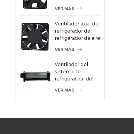
CA al por mayor
VER MÁS
para proveedor de
máquinas de soldar
Ventilador axial del
refrigerador del
refrigerador de aire
del alto
VER MÁS
rendimiento
120x120x38m m
Ventilador del
sistema de
refrigeración del
radiador de flujo
VER MÁS
cruzado del motor
eléctrico