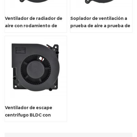
Ventilador de radiador de
Soplador de ventilación a
aire con rodamiento de
prueba de aire a prueba de
bolas y manga de motor de
agua para desodorizar el
CC
inodoro
Ventilador de escape
centrífugo BLDC con
Fg/Rd/PWM