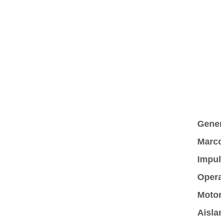
Gener
Marc
Impul
Oper
Motor
Aisla