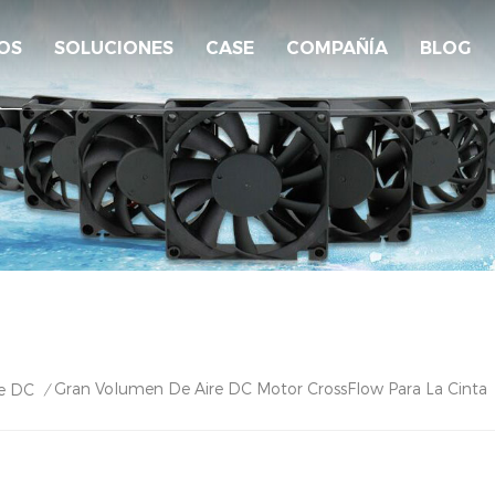
OS
SOLUCIONES
CASE
COMPAÑÍA
BLOG
Gran Volumen De Aire DC Motor CrossFlow Para La Cinta
De DC
/