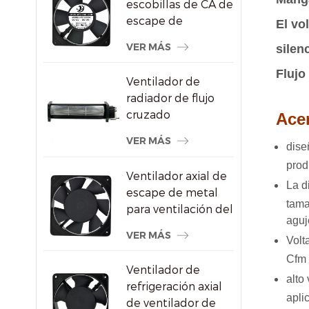
escobillas de CA de
escape de
El vo
refrigeración del
VER MÁS
silen
congelador de
120X120X25mm
Flujo 
Ventilador de
radiador de flujo
cruzado
Acer
impermeable para
VER MÁS
dise
pantallas
publicitarias
prod
Ventilador axial de
La d
escape de metal
tama
para ventilación del
aguj
gabinete de vino
VER MÁS
Volt
Cfm 
Ventilador de
alto
refrigeración axial
apli
de ventilador de