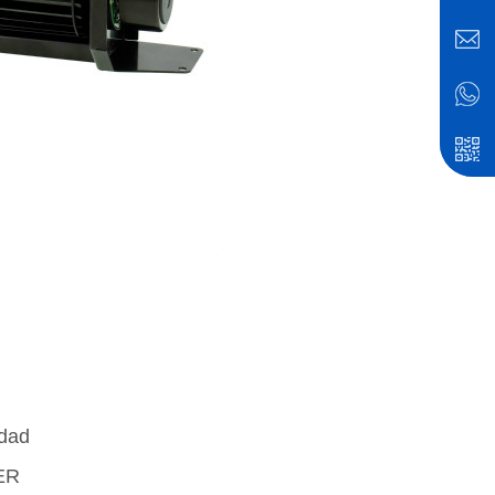
idad
ER