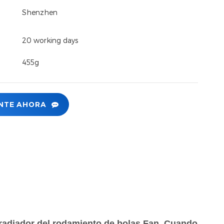
Shenzhen
20 working days
455g
NTE AHORA
l radiador del rodamiento de bolas Fan. Cuando