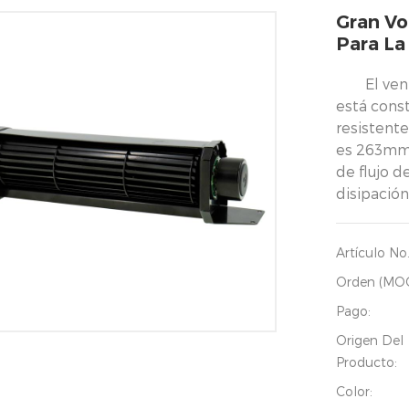
Gran Vo
Para La
El ven
está cons
resistent
es 263mm
de flujo d
disipación
Artículo No.
Orden (MO
Pago:
Origen Del
Producto:
Color: