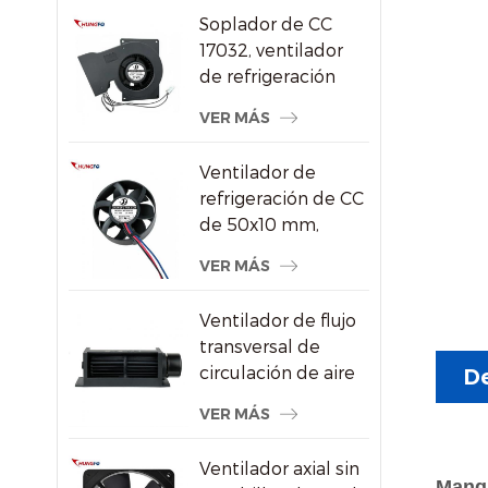
aire DC/Ec
Soplador de CC
17032, ventilador
de refrigeración
centrífugo de 24 V
VER MÁS
con alta presión
estática
Ventilador de
refrigeración de CC
de 50x10 mm,
ventilador axial sin
VER MÁS
escobillas de alta
velocidad de 8000
Ventilador de flujo
RPM para
transversal de
pequeños
circulación de aire
De
dispositivos
de radiador de
electrónicos
VER MÁS
ahorro de energía
de plástico
Ventilador axial sin
Manga