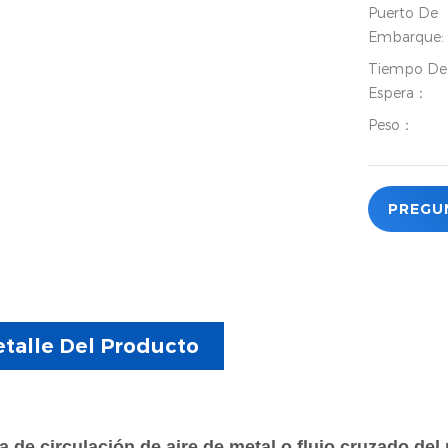
Puerto De
Embarque:
Tiempo De
Espera：
Peso：
PREGU
talle Del Producto
 de circulación de aire de metal o flujo cruzado de