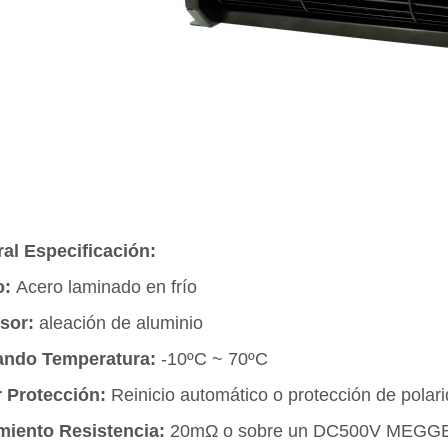
al Especificación:
o:
Acero laminado en frío
sor:
aleación de aluminio
ando Temperatura:
-10ºC ~ 70ºC
 Protección:
Reinicio automático o protección de polar
miento Resistencia:
20mΩ o sobre un DC500V MEGG