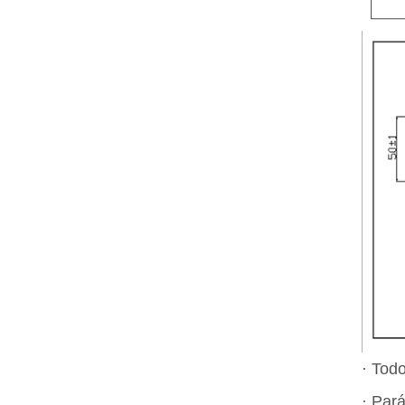
· Todo
· Par