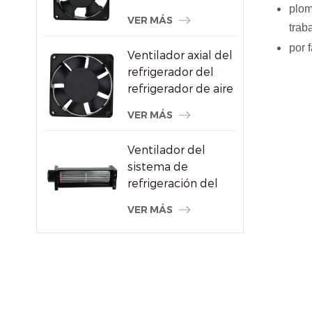
plom
CA al por mayor
VER MÁS
para proveedor de
trab
máquinas de soldar
por 
Ventilador axial del
refrigerador del
refrigerador de aire
del alto
VER MÁS
rendimiento
120x120x38m m
Ventilador del
sistema de
refrigeración del
radiador de flujo
VER MÁS
cruzado del motor
eléctrico