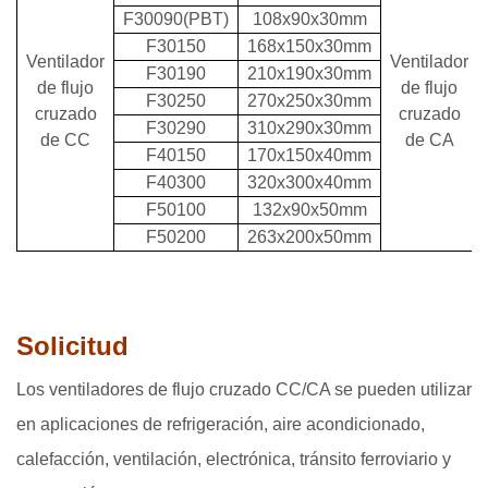
F30090(PBT)
108x90x30mm
F30150
168x150x30mm
Ventilador
Ventilador
F30190
210x190x30mm
de flujo
de flujo
F30250
270x250x30mm
cruzado
cruzado
F30290
310x290x30mm
de CC
de CA
F40150
170x150x40mm
F40300
320x300x40mm
F50100
132x90x50mm
F50200
263x200x50mm
Solicitud
Los ventiladores de flujo cruzado CC/CA se pueden utilizar
en aplicaciones de refrigeración, aire acondicionado,
calefacción, ventilación, electrónica, tránsito ferroviario y