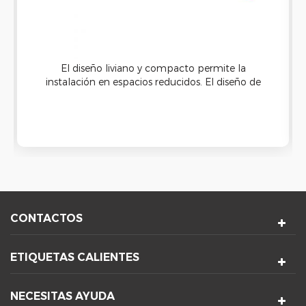
El diseño liviano y compacto permite la
instalación en espacios reducidos. El diseño de
rodamientos de bolas aumenta la estabilidad de
funcionamiento y la vida útil del ventilador, más
de 50.000 horas de funcionamiento.
CONTACTOS
ETIQUETAS CALIENTES
NECESITAS AYUDA