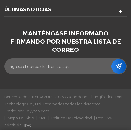
ÚLTIMAS NOTICIAS
MANTÉNGASE INFORMADO
FIRMANDO POR NUESTRA LISTA DE
CORREO
Derechos de autor © 2013-2026 Guangdong Chungfo Electronic
Technology Co., Ltd. Reservados todos los derechos.
Poder por :
dyyseo.com
|
Mapa Del Sitio
|
XML
|
Política De Privacidad
|
Red IPv6
admitida