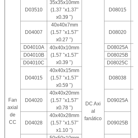
35x35x10mm
D03510
(1.37 "x1.37"
D08015
x0.39 ")
40x40x7mm
D04007
(1.57 "x1.57"
D08020
x0.27 ")
D04010A
D08025A
40x40x10mm
D04010B
(1.57 "x1.57"
D08025B
x0.39 ")
D04010C
D08025C
40x40x15mm
D04015
(1.57 "x1.57"
D08038
x0.59 ")
40x40x20mm
Fan
D04020
(1.57 "x1.57"
D09025A
DC Axi
axial
x0.78 ")
al
de
40x40x28mm
fanático
CC
D04028
(1.57 "x1.57"
D09025B
x1.10 ")
50x50x10mm