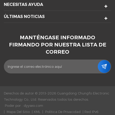
NECESITAS AYUDA
ÚLTIMAS NOTICIAS
MANTÉNGASE INFORMADO
FIRMANDO POR NUESTRA LISTA DE
CORREO
Derechos de autor © 2013-2026 Guangdong Chungfo Electronic
Technology Co., Ltd. Reservados todos los derechos.
Poder por :
dyyseo.com
|
Mapa Del Sitio
|
XML
|
Política De Privacidad
|
Red IPv6