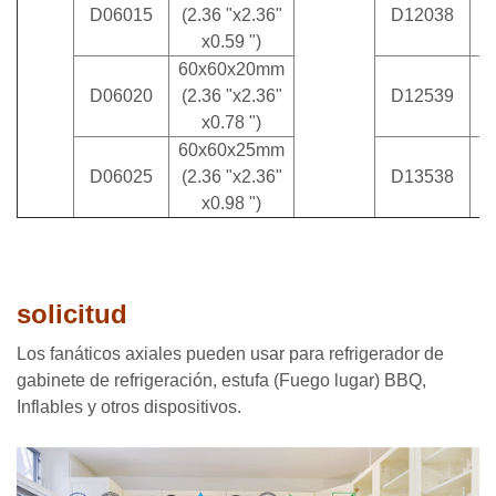
D06015
(2.36 "x2.36"
D12038
x0.59 ")
60x60x20mm
1
D06020
(2.36 "x2.36"
D12539
x0.78 ")
60x60x25mm
1
D06025
(2.36 "x2.36"
D13538
x0.98 ")
solicitud
Los fanáticos axiales pueden usar para refrigerador de
gabinete de refrigeración, estufa (Fuego lugar) BBQ,
Inflables y otros dispositivos.