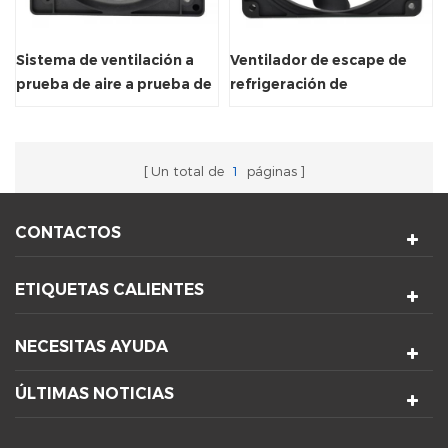
Sistema de ventilación a
Ventilador de escape de
prueba de aire a prueba de
refrigeración de
agua Fan del radiador de
congelador axial sin
enfriamiento
escobillas DC
120x120x25mm
Un total de
1
páginas
CONTACTOS
ETIQUETAS CALIENTES
NECESITAS AYUDA
ÚLTIMAS NOTICIAS