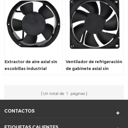
Extractor de aire axial sin
Ventilador de refrigeración
escobillas industrial
de gabinete axial sin
170X150X51mm
escobillas de alta eficiencia
de 12 V/24 V
Un total de
1
páginas
CONTACTOS
ETIQUETAS CALIENTES