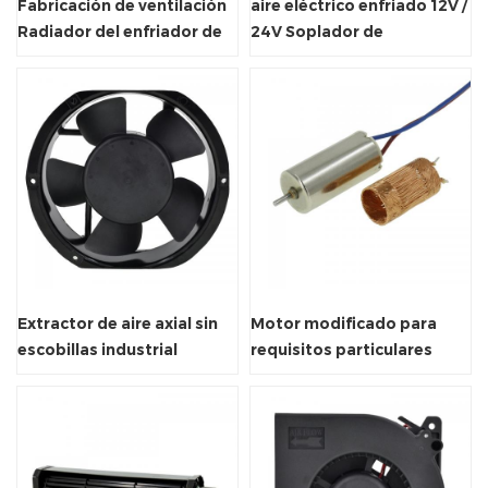
Fabricación de ventilación
aire eléctrico enfriado 12V /
Radiador del enfriador de
24V Soplador de
aire CrossFlow ventilador
ventilación del radiador
Extractor de aire axial sin
Motor modificado para
escobillas industrial
requisitos particulares
170X150X51mm
rotor sin núcleo cepillado
miniatura vibrante
eléctrico