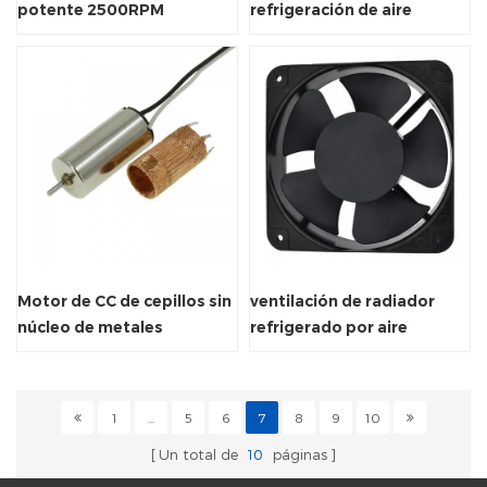
potente 2500RPM
refrigeración de aire
Ventilador de radiador
eléctrico con reinicio
axial
automático
Motor de CC de cepillos sin
ventilación de radiador
núcleo de metales
refrigerado por aire
preciosos con vibración
Ventilador de escape
cuadrado
1
...
5
6
7
8
9
10
Un total de
10
páginas