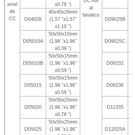
DC Axi
axial
x0.78 ")
al
de
40x40x28mm
fanático
CC
D04028
(1.57 "x1.57"
D09025B
x1.10 ")
50x50x10mm
D05010A
(1.96 "x1.96"
D09025C
x0.39 ")
50x50x15mm
D05010B
(1.96 "x1.96"
D09232
x0.59 ")
50x50x15mm
D05015
(1.96 "x1.96"
D09238
x0.59 ")
50x50x20mm
1
D05020
(1.96 "x1.96"
D11335
x0.78 ")
50x50x25mm
D05025
(1.96 "x1.96"
D12025A
1