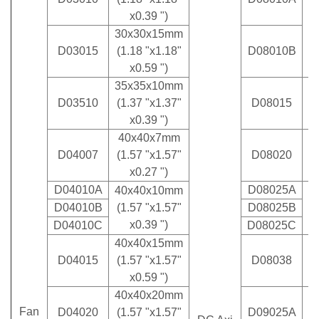
x0.39 ")
30x30x15mm
D03015
(1.18 "x1.18"
D08010B
x0.59 ")
35x35x10mm
D03510
(1.37 "x1.37"
D08015
x0.39 ")
40x40x7mm
D04007
(1.57 "x1.57"
D08020
x0.27 ")
D04010A
D08025A
40x40x10mm
D04010B
(1.57 "x1.57"
D08025B
x0.39 ")
D04010C
D08025C
40x40x15mm
D04015
(1.57 "x1.57"
D08038
x0.59 ")
40x40x20mm
Fan
D04020
(1.57 "x1.57"
D09025A