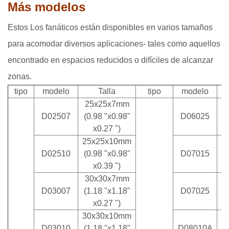
Más modelos
Estos Los fanáticos están disponibles en varios tamaños
para acomodar diversos aplicaciones- tales como aquellos
encontrado en espacios reducidos o difíciles de alcanzar
zonas.
tipo
modelo
Talla
tipo
modelo
25x25x7mm
D02507
(0.98 "x0.98"
D06025
x0.27 ")
25x25x10mm
D02510
(0.98 "x0.98"
D07015
x0.39 ")
30x30x7mm
D03007
(1.18 "x1.18"
D07025
x0.27 ")
30x30x10mm
D03010
(1.18 "x1.18"
D08010A