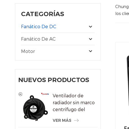
Chungf
CATEGORÍAS
los cli
Fanático De DC
Fanático De AC
Motor
NUEVOS PRODUCTOS
Ventilador de
radiador sin marco
centrífugo del
sistema de
VER MÁS
refrigeración por
Fa