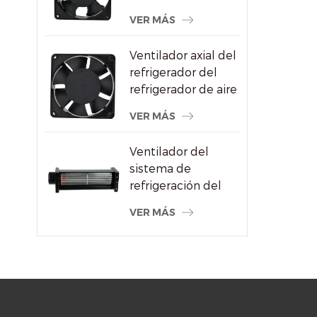
CA al por mayor
VER MÁS
para proveedor de
máquinas de soldar
Ventilador axial del
refrigerador del
refrigerador de aire
del alto
VER MÁS
rendimiento
120x120x38m m
Ventilador del
sistema de
refrigeración del
radiador de flujo
VER MÁS
cruzado del motor
eléctrico