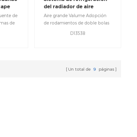
cape
del radiador de aire
dor.
industrial Ventilador axial
fuente de
Aire grande Valume Adopción
Ventilador
emas de
de rodamientos de doble bolas
ener los
de precisión, esperanza de vida
D13538
iento en
a hasta 50,000 horas en 25 ℃
oras y
PBT Marco y cuchillas, no fácil
e
de deformar y romper, largo
atura
servicio la vida.
d.
Un total de
9
páginas