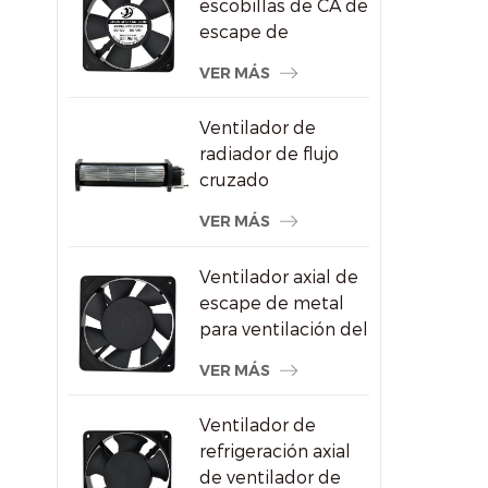
escobillas de CA de
escape de
refrigeración del
VER MÁS
congelador de
120X120X25mm
Ventilador de
radiador de flujo
cruzado
impermeable para
VER MÁS
pantallas
publicitarias
Ventilador axial de
escape de metal
para ventilación del
gabinete de vino
VER MÁS
Ventilador de
refrigeración axial
de ventilador de