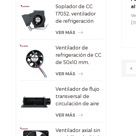
aire DC/Ec
Soplador de CC
al
17032, ventilador
de
Ve
de refrigeración
1
D1
centrífugo de 24 V
de
VER MÁS
con alta presión
fu
estática
en
Ventilador de
-1
refrigeración de CC
ut
de 50x10 mm,
co
ventilador axial sin
VER MÁS
escobillas de alta
velocidad de 8000
Ventilador de flujo
RPM para
transversal de
pequeños
circulación de aire
dispositivos
de radiador de
electrónicos
VER MÁS
ahorro de energía
de plástico
Ventilador axial sin