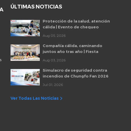
ÚLTIMAS NOTICIAS
DA
Protección de la salud, atención
cálida | Evento de chequeo
médico para empleados de
Aug 05, 2026
Chungfo Fan 2026
Compañía cálida, caminando
juntos año tras año | Fiesta
mensual de cumpleaños de
s
Aug 03, 2026
empleados de Chungfo Fan
Simulacro de seguridad contra
incendios de Chungfo Fan 2026
Jul 01, 2026
Ver Todas Las Noticias